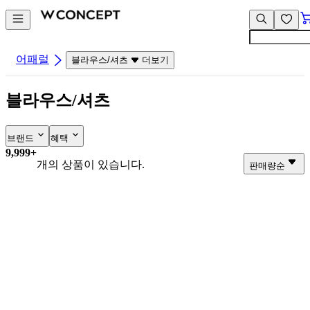
컨
앱
텐
바
츠
바
바
로
어패럴
블라우스/셔츠
더보기
로
가
가
기
블라우스/셔츠
기
브랜드
혜택
9,999+
개의 상품이 있습니다.
판매량순